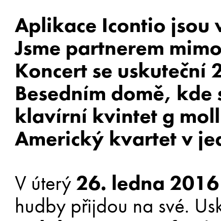
Aplikace Icontio jsou
Jsme partnerem mimoř
Koncert se uskuteční 
Besedním domě, kde s
klavírní kvintet g mo
Americký kvartet v jed
V úterý
26. ledna 2016
hudby přijdou na své. Usku