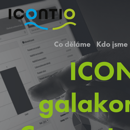
Co děláme
Kdo jsme
ICON
galakon