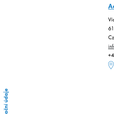
A
Ví
61
Cz
in
+4
Fakturační údaje