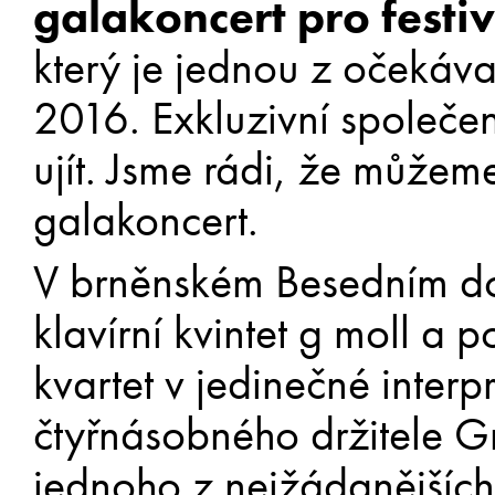
galakoncert pro festi
který je jednou z očekáv
2016. Exkluzivní společe
ujít. Jsme rádi, že může
galakoncert.
V brněnském Besedním d
klavírní kvintet g moll a
kvartet v jedinečné interp
čtyřnásobného držitele 
jednoho z nejžádanějších 