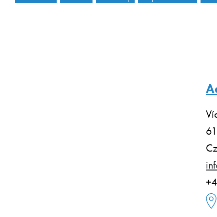
A
Ví
61
Cz
in
+4