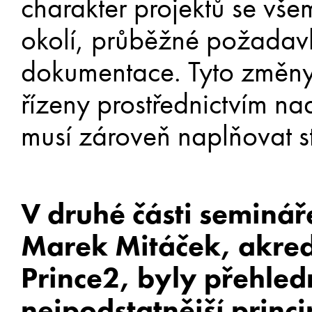
charakter projektů se všem
okolí, průběžné požadavk
dokumentace. Tyto změny
řízeny prostřednictvím n
musí zároveň naplňovat st
V druhé části seminář
Marek Mitáček, akred
Prince2, byly přehled
nejpodstatnější princ