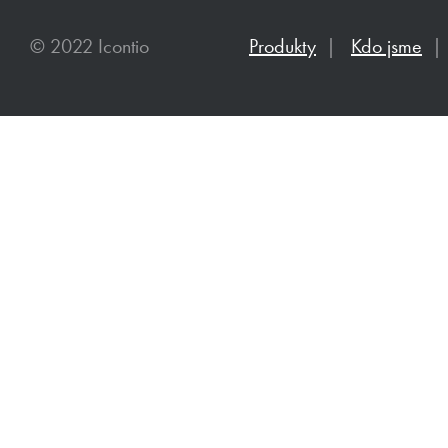
© 2022 Icontio
Produkty
|
Kdo jsme
|