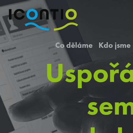
Co děláme
Kdo jsme
Uspořá
sem