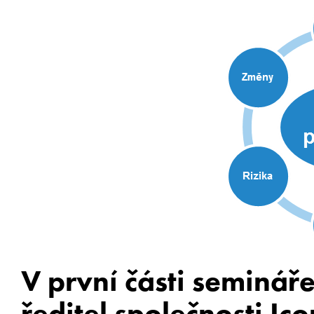
V první části seminář
ředitel společnosti Ic