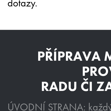
dotazy.
PŘÍPRAVA 
PRO
RADU ČI Z
ÚVODNÍ STRANA: každý 