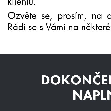
klientů.
Ozvěte se, prosím, na 
Rádi se s Vámi na někter
DOKONČEN
NAPLN