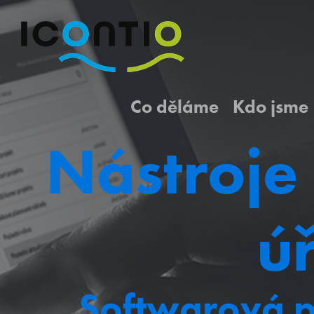
Co děláme
Kdo jsme
Nástroje 
ú
Softwarová p