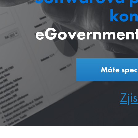
kon
eGovernment
Máte spec
Zjis