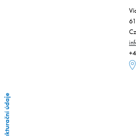
Ví
61
Cz
in
+4
Fakturační údaje