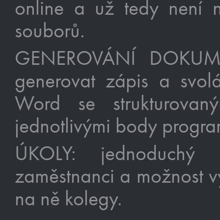
online a už tedy není n
souborů.
GENEROVÁNÍ DOKUMEN
generovat zápis a svolá
Word se strukturova
jednotlivými body progra
ÚKOLY: jednoduchý p
zaměstnanci a možnost vy
na ně kolegy.