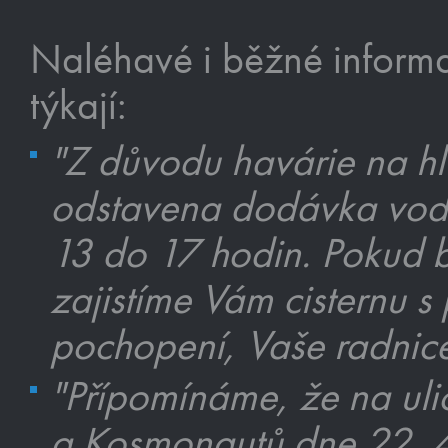
Naléhavé i běžné informa
týkají:
"Z důvodu havárie na h
odstavena dodávka vody
13 do 17 hodin. Pokud b
zajistíme Vám cisternu 
pochopení, Vaše radnice
"Přípomínáme, že na uli
a Kosmonautů dne 22. 4