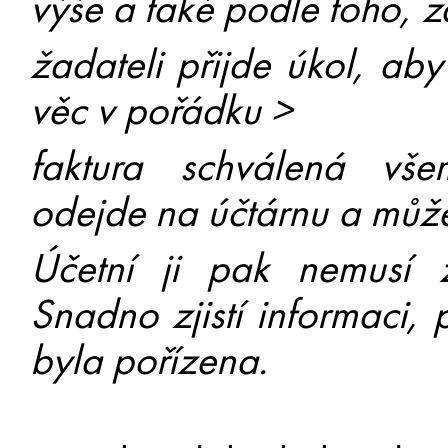
výše a také podle toho, 
žadateli přijde úkol, ab
věc v pořádku >
faktura schválená všem
odejde na účtárnu a může 
Účetní ji pak nemusí z
Snadno zjistí informaci,
byla pořízena.